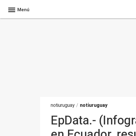
Menú
noti
uruguay
/
notiuruguay
EpData.- (Infogr
en Ecuador, res