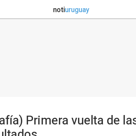
noti
uruguay
afía) Primera vuelta de l
ultados