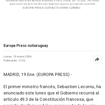
confidence votes at the National Assembly in Paris, France, Jan. 14, 2026. The French
government led by Prime Minister Sebastien Lecornu survived two no-confide
- EUROPA PRESS/CONTACTO/HENRI SZWARC
Europa Press notiuruguay
Lunes, 19 enero 2026
Publicado: 17:32
Abri
MADRID, 19 Ene. (EUROPA PRESS) -
El primer ministro francés, Sebastien Lecornu, ha
anunciado este lunes que el Gobierno recurriá al
artículo 49.3 de la Constitución francesa, que