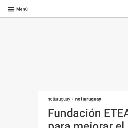
Menú
noti
uruguay
/
notiuruguay
Fundación ETEA
para mejorar e