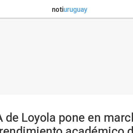
noti
uruguay
 de Loyola pone en marc
l rendimiento académico 