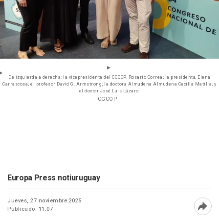
De izquierda a derecha: la vicepresidenta del CGCOP, Rosario Correa; la presidenta, Elena
Carrascosa; el profesor David G. Armstrong; la doctora Almudena Almudena Cecilia Matilla; y
el doctor José Luis Lázaro.
- CGCOP
Europa Press notiuruguay
Jueves, 27 noviembre 2025
Publicado: 11:07
Abri