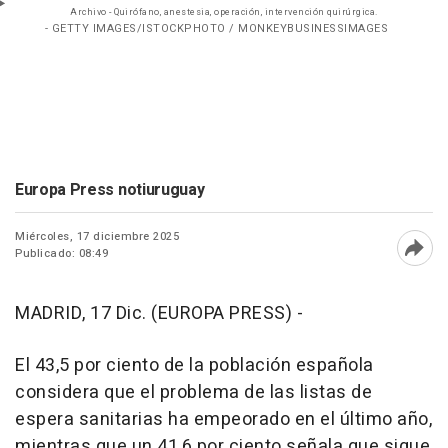
Archivo - Quirófano, anestesia, operación, intervención quirúrgica.
- GETTY IMAGES/ISTOCKPHOTO / MONKEYBUSINESSIMAGES
Europa Press notiuruguay
Miércoles, 17 diciembre 2025
Publicado: 08:49
Abri
MADRID, 17 Dic. (EUROPA PRESS) -
El 43,5 por ciento de la población española
considera que el problema de las listas de
espera sanitarias ha empeorado en el último año,
mientras que un 41,6 por ciento señala que sigue