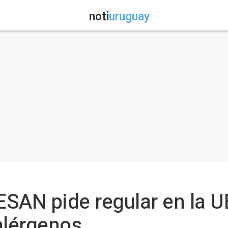
noti
uruguay
ESAN pide regular en la U
alérgenos