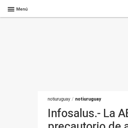
Menú
noti
uruguay
/
notiuruguay
Infosalus.- La A
precautorio de 