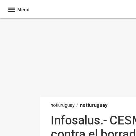
Menú
noti
uruguay
/
notiuruguay
Infosalus.- CES
contra el borrad