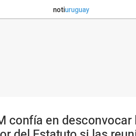
noti
uruguay
M confía en desconvocar 
or del Estatuto si las reu