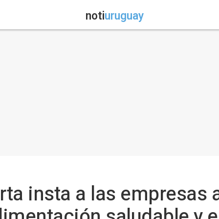
noti
uruguay
rta insta a las empresas 
imentación saludable y ej