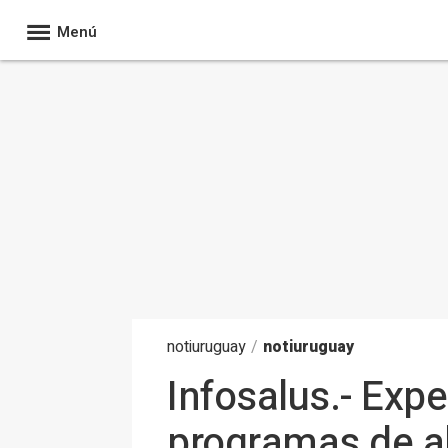
Menú
noti
uruguay
/
notiuruguay
Infosalus.- Expe
programas de al