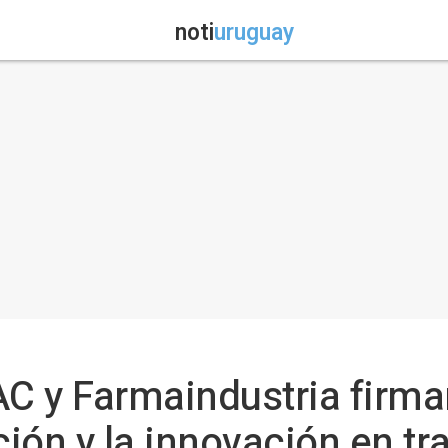
noti
uruguay
AC y Farmaindustria firm
ción y la innovación en t