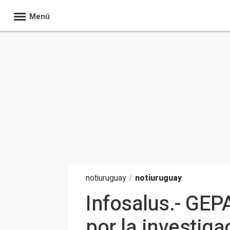
Menú
noti
uruguay
/
notiuruguay
Infosalus.- GEP
por la investiga