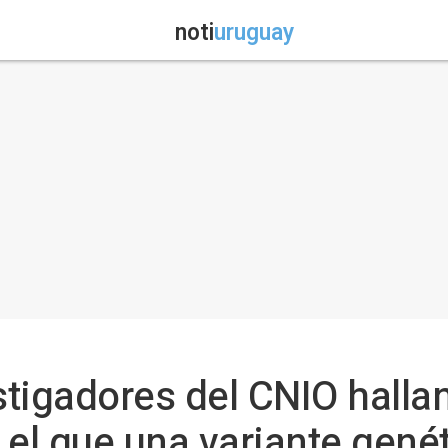
noti
uruguay
stigadores del CNIO hallan
el que una variante gené