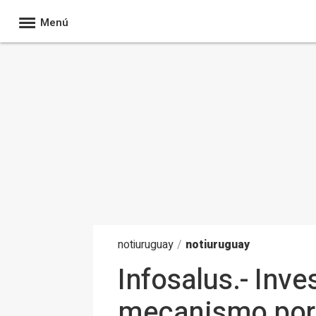
Menú
noti
uruguay
/
notiuruguay
Infosalus.- Inve
mecanismo por 