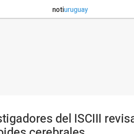
noti
uruguay
stigadores del ISCIII revis
oides cerebrales