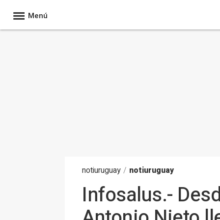
Menú
noti
uruguay
/
notiuruguay
Infosalus.- Des
Antonio Nieto l