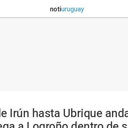
noti
uruguay
de Irún hasta Ubrique and
lega a Logroño dentro de s