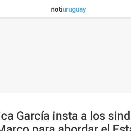
noti
uruguay
ca García insta a los sin
 Marco para abordar el Es