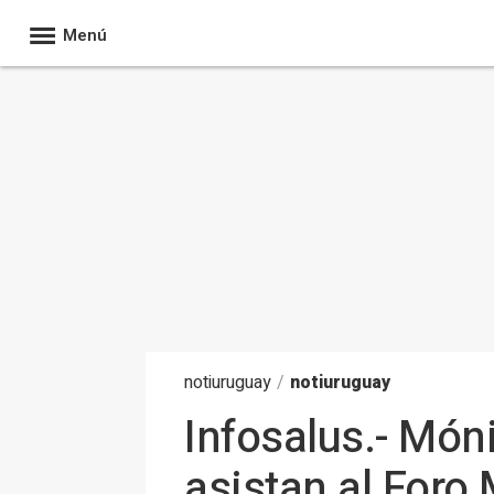
Menú
noti
uruguay
/
notiuruguay
Infosalus.- Móni
asistan al Foro