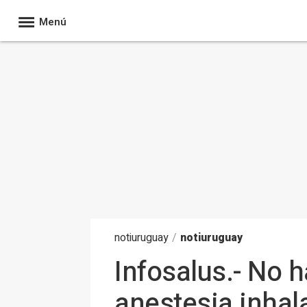
Menú
noti
uruguay
/
notiuruguay
Infosalus.- No h
anestesia inha