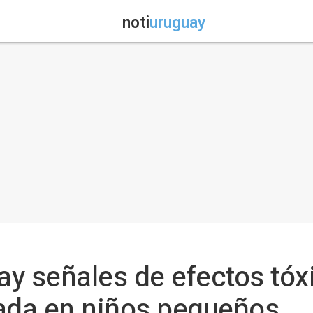
noti
uruguay
ay señales de efectos tóx
lada en niños pequeños