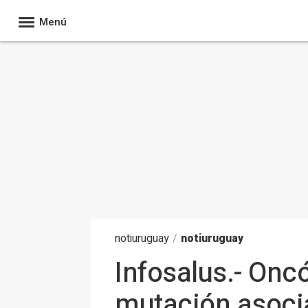
Menú
noti
uruguay
/
notiuruguay
Infosalus.- Onc
mutación asoci