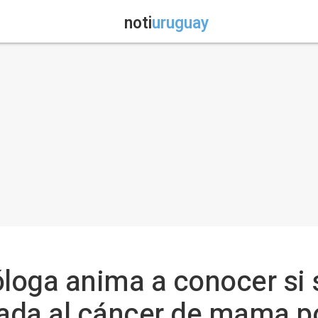
noti
uruguay
óloga anima a conocer si 
ada al cáncer de mama p