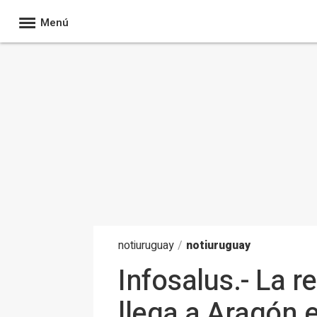
Menú
noti
uruguay
/
notiuruguay
Infosalus.- La 
llega a Aragón 