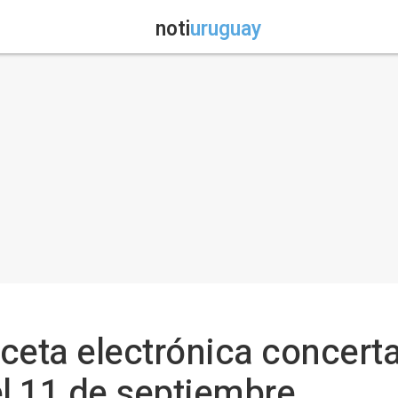
noti
uruguay
receta electrónica concer
el 11 de septiembre