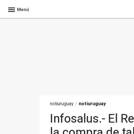
Menú
noti
uruguay
/
notiuruguay
Infosalus.- El 
la compra de ta