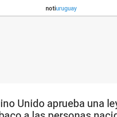
noti
uruguay
Reino Unido aprueba una le
baco a las personas nacid