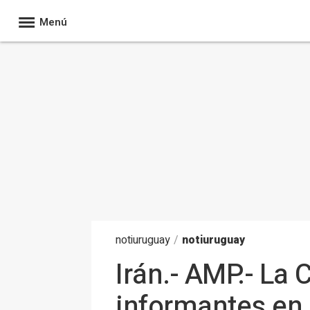
Menú
noti
uruguay
/
notiuruguay
Irán.- AMP.- La 
informantes en 