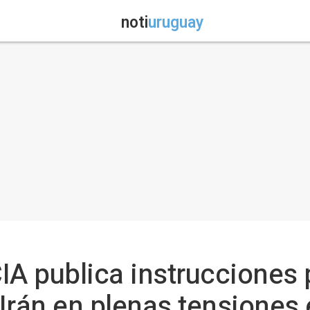
noti
uruguay
CIA publica instrucciones
Irán en plenas tensiones 