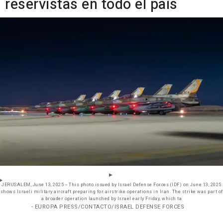
reservistas en todo el país
JERUSALEM, June 13, 2025 -- This photo issued by Israel Defense Forces (IDF) on June 13, 2025
shows Israeli military aircraft preparing for airstrike operations in Iran. The strike was part of
a broader operation launched by Israel early Friday, which ta
- EUROPA PRESS/CONTACTO/ISRAEL DEFENSE FORCES