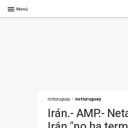
Menú
noti
uruguay
/
notiuruguay
Irán.- AMP.- Ne
Irán "no ha term