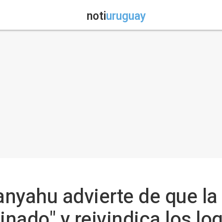
noti
uruguay
tanyahu advierte de que 
inado" y reivindica los lo