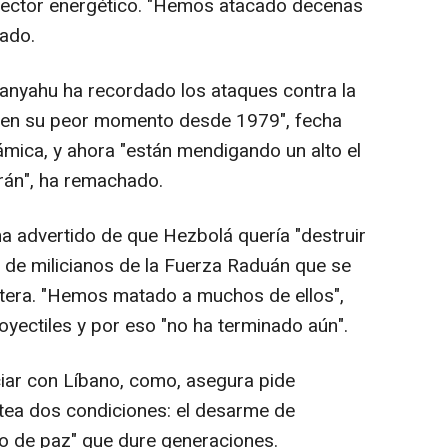
 sector energético. "Hemos atacado decenas
cado.
Netanyahu ha recordado los ataques contra la
a "en su peor momento desde 1979", fecha
ámica, y ahora "están mendigando un alto el
Irán", ha remachado.
a advertido de que Hezbolá quería "destruir
" de milicianos de la Fuerza Raduán que se
ntera. "Hemos matado a muchos de ellos",
royectiles y por eso "no ha terminado aún".
ar con Líbano, como, asegura pide
ntea dos condiciones: el desarme de
o de paz" que dure generaciones.