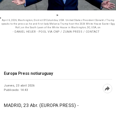
April 6, 2026, Washington, District Of Columbia, USA: United States President Donald J Trump
speaks to the press as he and first lady Melania Trump host the 2026 White House Easter Egg
Roll, on the South Lawn of the White House in Washington, DC, USA, on
- DANIEL HEUER - POOL VIA CNP / ZUMA PRESS / CONTACT
Europa Press notiuruguay
Jueves, 23 abril 2026
Publicado: 14:43
Abri
MADRID, 23 Abr. (EUROPA PRESS) -