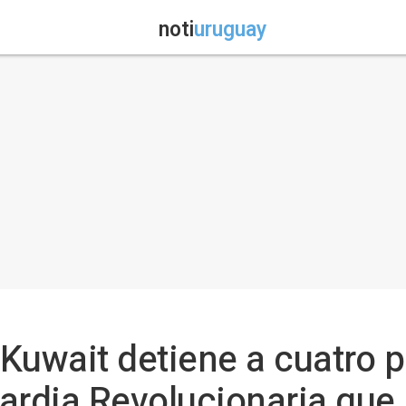
noti
uruguay
Kuwait detiene a cuatro 
ardia Revolucionaria que 