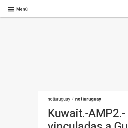
Menú
noti
uruguay
/
notiuruguay
Kuwait.-AMP2.- 
vinculadas a Gu