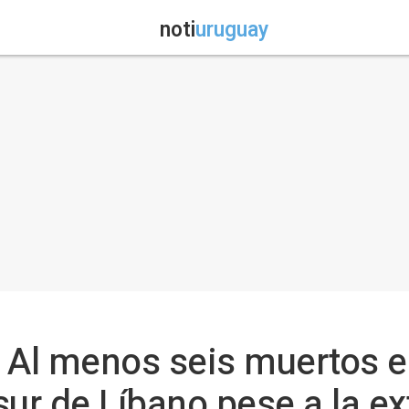
noti
uruguay
 Al menos seis muertos 
 sur de Líbano pese a la e