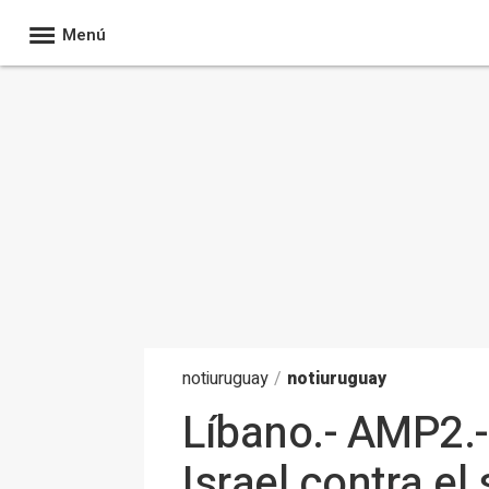
Menú
noti
uruguay
/
notiuruguay
Líbano.- AMP2.-
Israel contra el