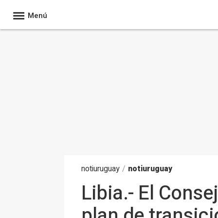
Menú
noti
uruguay
/
notiuruguay
Libia.- El Cons
plan de transici