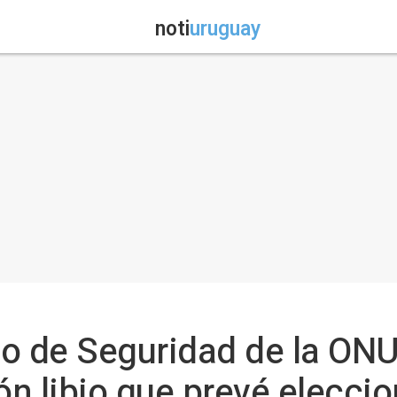
noti
uruguay
ejo de Seguridad de la ONU
ón libio que prevé elecci