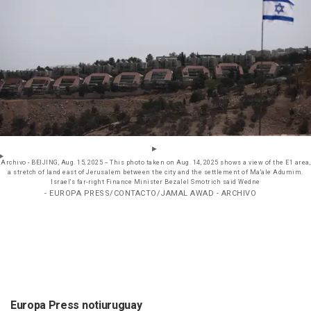
Archivo - BEIJING, Aug. 15, 2025 -- This photo taken on Aug. 14, 2025 shows a view of the E1 area,
a stretch of land east of Jerusalem between the city and the settlement of Ma'ale Adumim.
Israel's far-right Finance Minister Bezalel Smotrich said Wedne
- EUROPA PRESS/CONTACTO/JAMAL AWAD - ARCHIVO
Europa Press notiuruguay