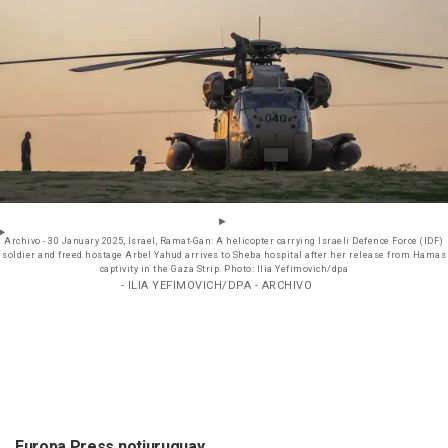
Archivo - 30 January 2025, Israel, Ramat-Gan: A helicopter carrying Israeli Defence Force (IDF)
soldier and freed hostage Arbel Yahud arrives to Sheba hospital after her release from Hamas
captivity in the Gaza Strip. Photo: Ilia Yefimovich/dpa
- ILIA YEFIMOVICH/DPA - ARCHIVO
Europa Press notiuruguay