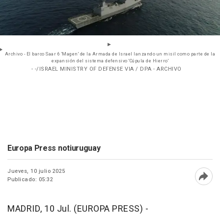
Archivo - El barco Saar 6 'Magen' de la Armada de Israel lanzando un misil como parte de la
expansión del sistema defensivo 'Cúpula de Hierro'
- -/ISRAEL MINISTRY OF DEFENSE VIA / DPA - ARCHIVO
Europa Press notiuruguay
Jueves, 10 julio 2025
Publicado: 05:32
Abri
MADRID, 10 Jul. (EUROPA PRESS) -