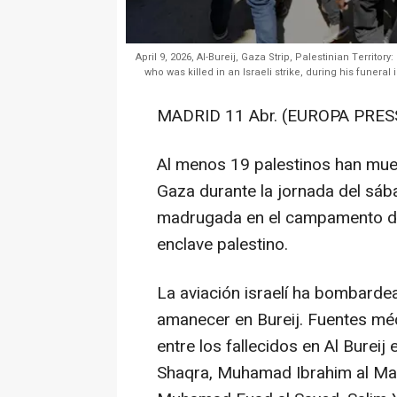
April 9, 2026, Al-Bureij, Gaza Strip, Palestinian Terri
who was killed in an Israeli strike, during his funera
MADRID 11 Abr. (EUROPA PRESS
Al menos 19 palestinos han muer
Gaza durante la jornada del sáb
madrugada en el campamento de r
enclave palestino.
La aviación israelí ha bombarde
amanecer en Bureij. Fuentes mé
entre los fallecidos en Al Bureij
Shaqra, Muhamad Ibrahim al Maq