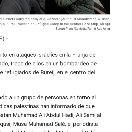
tory: Mourners carry the body of Al Jazeera journalist Mohammad Wishah,
l in Al-Bureij Palestinian Refugee Camp in the central Gaza Strip, on Apr
- Europa Press/Contacto/Ramzi Abu Amer
) -
to en ataques israelíes en la Franja de
ado, trece de ellos en un bombardeo de
efugiados de Bureij, en el centro del
ado a un grupo de personas en torno al
dicas palestinas han informado de que
 están Muhamad Ali Abdul Hadi, Ali Sami al
usi, Musa Muhamad Salé, el periodista