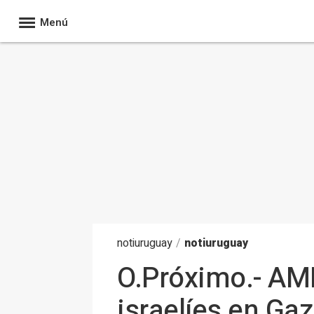
Menú
noti
uruguay
/
notiuruguay
O.Próximo.- AM
israelíes en Ga