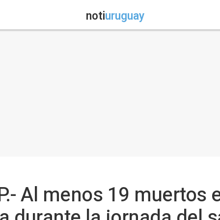
noti
uruguay
P.- Al menos 19 muertos 
za durante la jornada del 