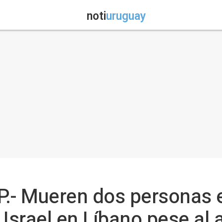
noti
uruguay
P.- Mueren dos personas 
srael en Líbano pese al a