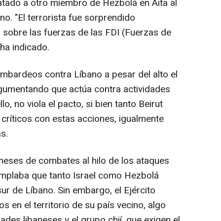
matado a otro miembro de Hezbolá en Aita al
no. "El terrorista fue sorprendido
 sobre las fuerzas de las FDI (Fuerzas de
 ha indicado.
mbardeos contra Líbano a pesar del alto el
gumentando que actúa contra actividades
o, no viola el pacto, si bien tanto Beirut
ríticos con estas acciones, igualmente
s.
 meses de combates al hilo de los ataques
emplaba que tanto Israel como Hezbolá
sur de Líbano. Sin embargo, el Ejército
s en el territorio de su país vecino, algo
ades libaneses y el grupo chií, que exigen el