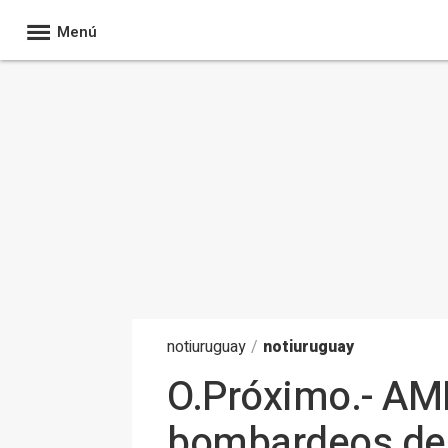
Menú
noti
uruguay
/
notiuruguay
O.Próximo.- AM
bombardeos de I