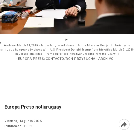
Archivo - March 21, 2019 - Jerusalem, Israel - Israeli Prime Minister Benjamin Netanyahu
smiles as he speaks by phone with U.S. President Donald Trump from his office March 21, 2019
in Jerusalem, Israel. Trump surprised Netanyahu telling him the U.S. will
- EUROPA PRESS/CONTACTO/RON PRZYSUCHA - ARCHIVO
Europa Press notiuruguay
Viernes, 13 junio 2025
Publicado: 10:52
Abri