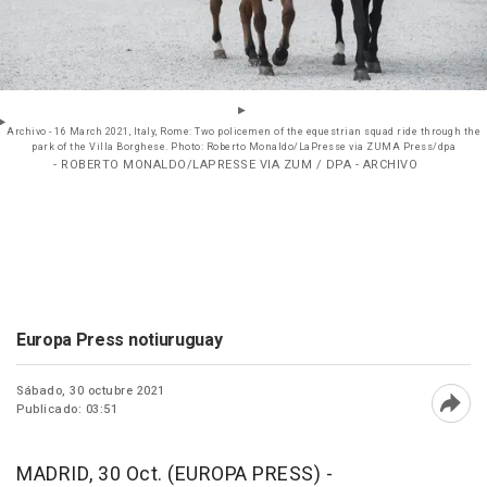
Archivo - 16 March 2021, Italy, Rome: Two policemen of the equestrian squad ride through the
park of the Villa Borghese. Photo: Roberto Monaldo/LaPresse via ZUMA Press/dpa
- ROBERTO MONALDO/LAPRESSE VIA ZUM / DPA - ARCHIVO
Europa Press notiuruguay
Sábado, 30 octubre 2021
Publicado: 03:51
Abri
MADRID, 30 Oct. (EUROPA PRESS) -