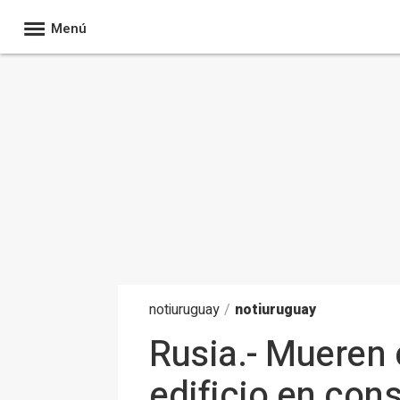
Menú
noti
uruguay
/
notiuruguay
Rusia.- Mueren 
edificio en con