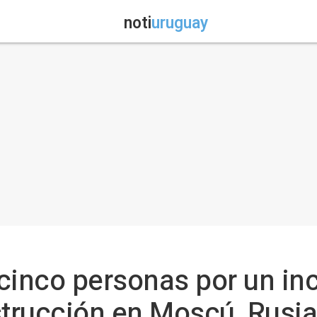
noti
uruguay
cinco personas por un in
strucción en Moscú, Rusia