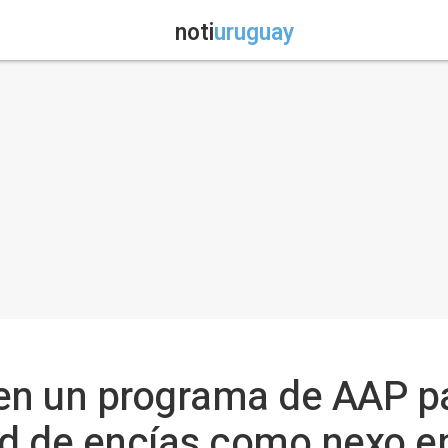
noti
uruguay
en un programa de AAP pa
ud de encías como nexo en