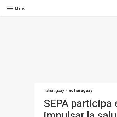
Menú
noti
uruguay
/
notiuruguay
SEPA participa 
impulsar la sal