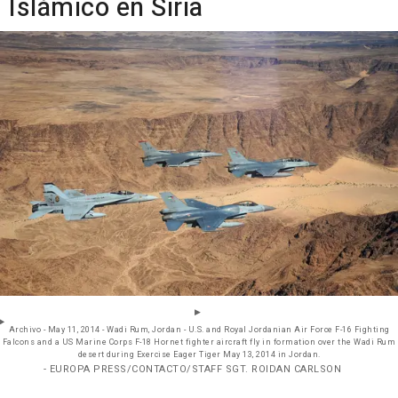
Islámico en Siria
Archivo - May 11, 2014 - Wadi Rum, Jordan - U.S. and Royal Jordanian Air Force F-16 Fighting
Falcons and a US Marine Corps F-18 Hornet fighter aircraft fly in formation over the Wadi Rum
desert during Exercise Eager Tiger May 13, 2014 in Jordan.
- EUROPA PRESS/CONTACTO/STAFF SGT. ROIDAN CARLSON