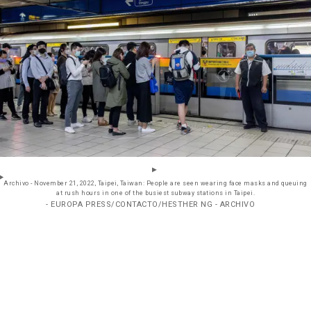
Archivo - November 21, 2022, Taipei, Taiwan: People are seen wearing face masks and queuing
at rush hours in one of the busiest subway stations in Taipei.
- EUROPA PRESS/CONTACTO/HESTHER NG - ARCHIVO