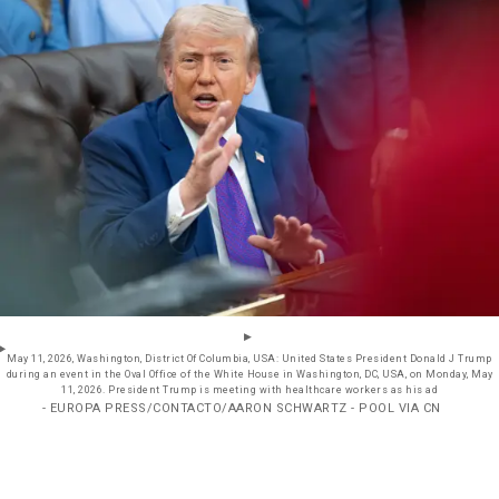
May 11, 2026, Washington, District Of Columbia, USA: United States President Donald J Trump
during an event in the Oval Office of the White House in Washington, DC, USA, on Monday, May
11, 2026. President Trump is meeting with healthcare workers as his ad
- EUROPA PRESS/CONTACTO/AARON SCHWARTZ - POOL VIA CN