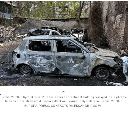
October 23, 2025, Kyiv, Ukraine: Burnt cars near an apartment building damaged in a nighttime
Russian drone strike amid Russia's attack on Ukraine, in Kyiv, Ukraine, October 23, 2025.
- EUROPA PRESS/CONTACTO/ALEKSANDR GUSEV