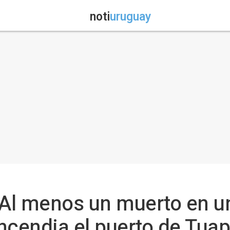
noti
uruguay
 Al menos un muerto en u
ncendia el puerto de Tuap