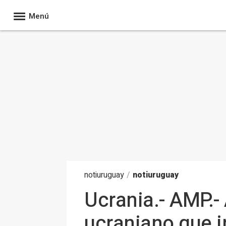
Menú
noti
uruguay
/
notiuruguay
Ucrania.- AMP.-
ucraniano que i