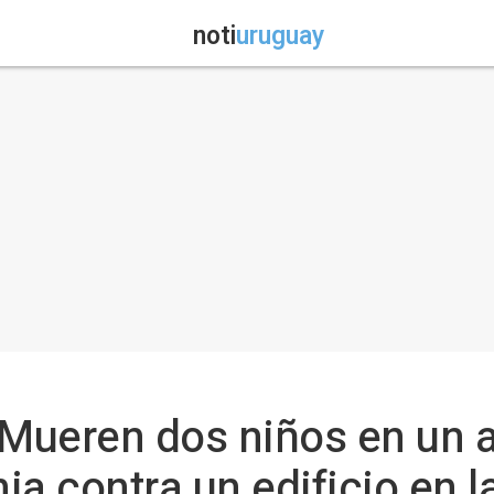
noti
uruguay
 Mueren dos niños en un 
a contra un edificio en l