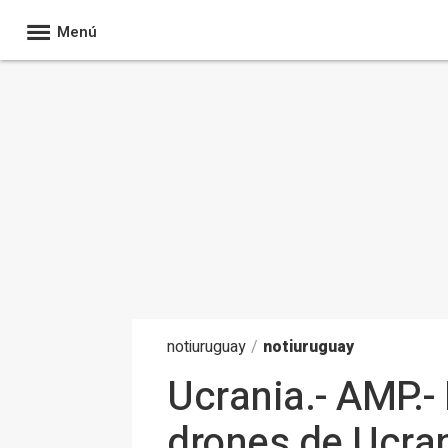
Menú
noti
uruguay
/
notiuruguay
Ucrania.- AMP.-
drones de Ucrani