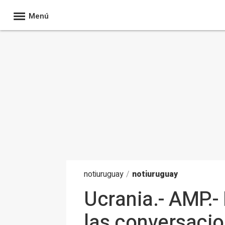
Menú
noti
uruguay
/
notiuruguay
Ucrania.- AMP.- 
las conversacion