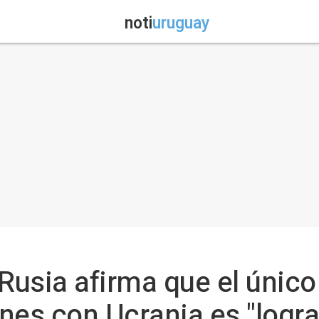
noti
uruguay
Rusia afirma que el único
es con Ucrania es "lograr 