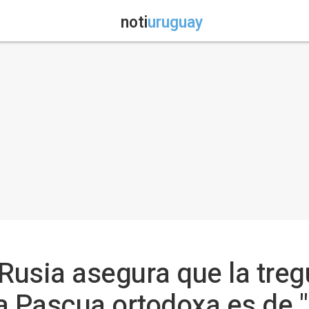
noti
uruguay
 Rusia asegura que la tre
a Pascua ortodoxa es de "