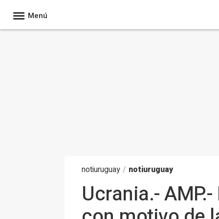
Menú
noti
uruguay
/
notiuruguay
Ucrania.- AMP.-
con motivo de l