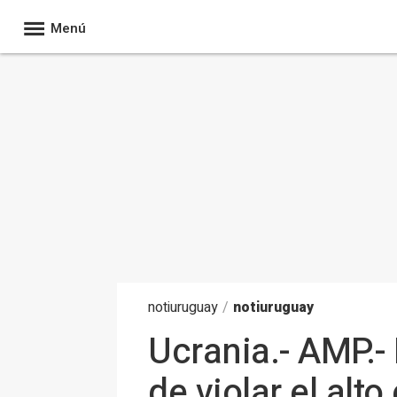
Menú
noti
uruguay
/
notiuruguay
Ucrania.- AMP.
de violar el alto