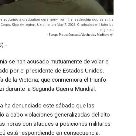
 beret during a graduation ceremony from the leadership course at the
orps, Kharkiv region, Ukraine, on May 7, 2026. Graduates will later be
eligible t
- Europa Press/Contacto/Viacheslav Madiievskyi
) -
ania se han acusado mutuamente de volar el
iado por el presidente de Estados Unidos,
a de la Victoria, que conmemora el triunfo
azi durante la Segunda Guerra Mundial.
ia ha denunciado este sábado que las
o a cabo violaciones generalizadas del alto
as horas con ataques a posiciones militares
oscú está respondiendo en consecuencia.