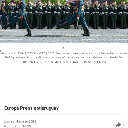
Archivo - RUSSIA, MOSCOW - MAY 9, 2025: Servicemen take part in a Victory Day military parade
in Red Square, marking the 80th anniversary of the victory over Nazi Germany in World War II
- EUROPA PRESS/CONTACTO/MIKHAIL TERESHCHENKO
Europa Press notiuruguay
Lunes, 4 mayo 2026
Publicado: 16:39
Abri