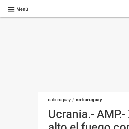
Menú
noti
uruguay
/
notiuruguay
Ucrania.- AMP.- 
alto el fuego c