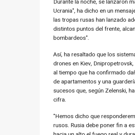
Durante la noche, se lanzaron 
Ucrania", ha dicho en un mensaj
las tropas rusas han lanzado 
distintos puntos del frente, al
bombardeos".
Así, ha resaltado que los siste
drones en Kiev, Dnipropetrovsk, 
al tiempo que ha confirmado daño
de apartamentos y una guardería"
sucesos que, según Zelenski, han
cifra.
"Hemos dicho que responderemo
rusos. Rusia debe poner fin a es
hacia un alto el fuego real y du