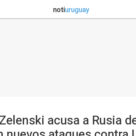
noti
uruguay
Zelenski acusa a Rusia de 
on nuevos ataques contra 