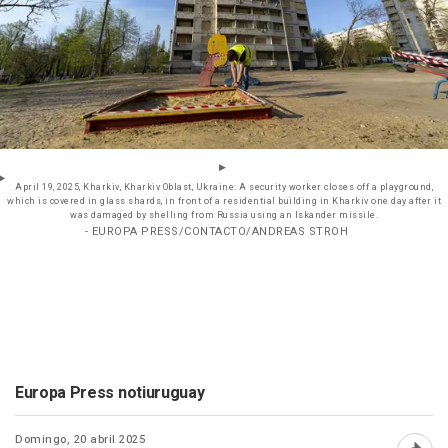
April 19, 2025, Kharkiv, Kharkiv Oblast, Ukraine: A security worker closes off a playground,
which is covered in glass shards, in front of a residential building in Kharkiv one day after it
was damaged by shelling from Russia using an Iskander missile.
- EUROPA PRESS/CONTACTO/ANDREAS STROH
Europa Press notiuruguay
Domingo, 20 abril 2025