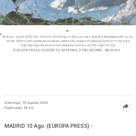
Archivo - July 4, 2025, Kyiv, Ukraine: Buildings in Kyiv are seen severely damaged after an air
strike. Debris and shattered windows reflect the impact of ongoing conflict in the area,
highlighting the destruction faced by civilians. On the night of July
- EUROPA PRESS/CONTACTO/MYKHAYLO PALINCHAK - ARCHIVO
Domingo, 10 agosto 2025
Publicado: 02:34
Abri
MADRID 10 Ago. (EUROPA PRESS) -