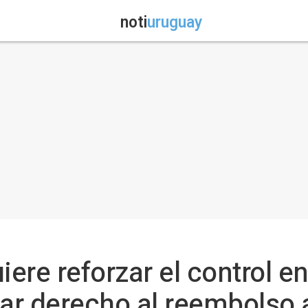
noti
uruguay
iere reforzar el control e
dar derecho al reembolso 