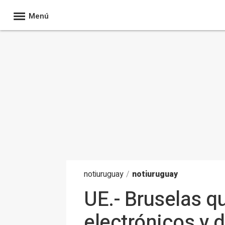
Menú
noti
uruguay
/
notiuruguay
UE.- Bruselas qu
electrónicos y 