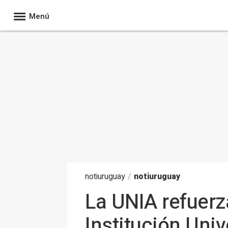
Menú
noti
uruguay
/
notiuruguay
La UNIA refuerz
Institución Univ