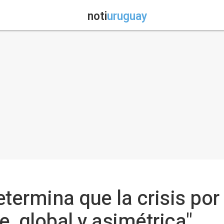
noti
uruguay
termina que la crisis por 
e, global y asimétrica"