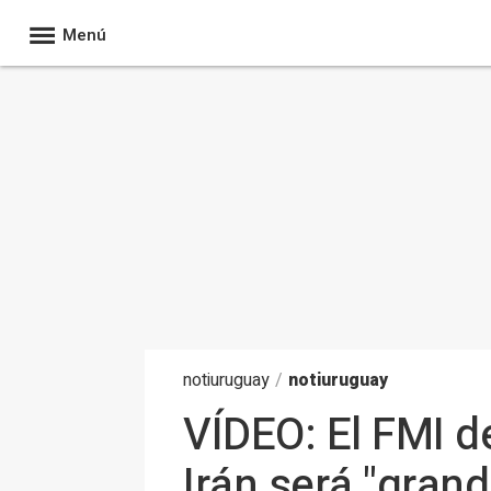
Menú
noti
uruguay
/
notiuruguay
VÍDEO: El FMI de
Irán será "grand