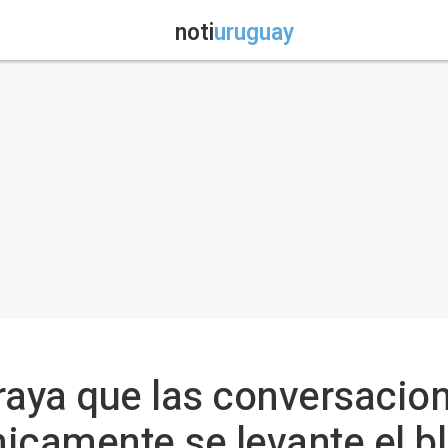
noti
uruguay
braya que las conversaci
icamente se levante el b