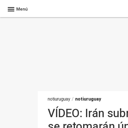
Menú
noti
uruguay
/
notiuruguay
VÍDEO: Irán su
se retomarán ún