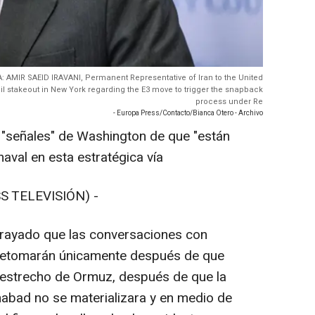
A: AMIR SAEID IRAVANI, Permanent Representative of Iran to the United
cil stakeout in New York regarding the E3 move to trigger the snapback
process under Re
- Europa Press/Contacto/Bianca Otero - Archivo
 "señales" de Washington de que "están
naval en esta estratégica vía
S TELEVISIÓN) -
brayado que las conversaciones con
 retomarán únicamente después de que
 estrecho de Ormuz, después de que la
abad no se materializara y en medio de